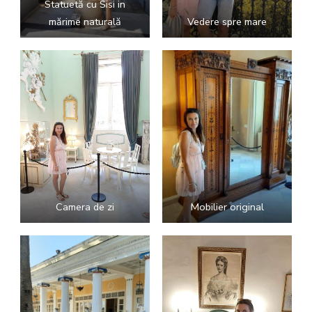
Statuetă cu Sisi in
mărime naturală
Vedere spre mare
Camera de zi
Mobilier original