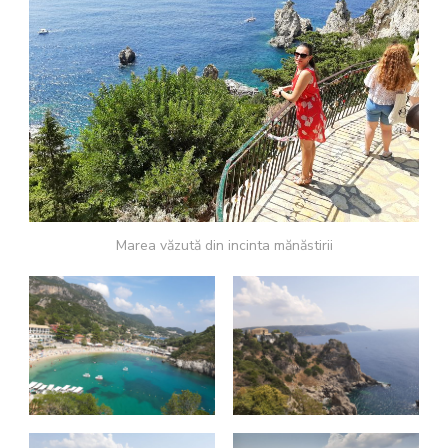
Marea văzută din incinta mănăstirii