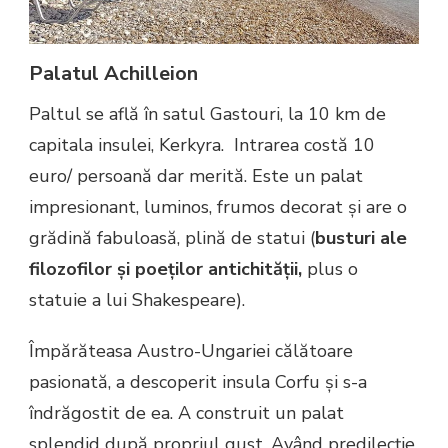
Palatul Achilleion
Paltul se află în satul Gastouri, la 10 km de
capitala insulei, Kerkyra. Intrarea costă 10
euro/ persoană dar merită. Este un palat
impresionant, luminos, frumos decorat și are o
grădină fabuloasă, plină de statui (
busturi ale
filozofilor și poeților antichității,
plus o
statuie a lui Shakespeare).
Împărăteasa Austro-Ungariei călătoare
pasionată, a descoperit insula Corfu și s-a
îndrăgostit de ea. A construit un palat
splendid după propriul gust. Având predilecție