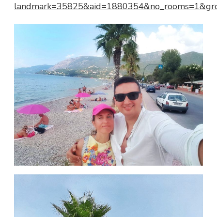
landmark=35825&aid=1880354&no_rooms=1&g