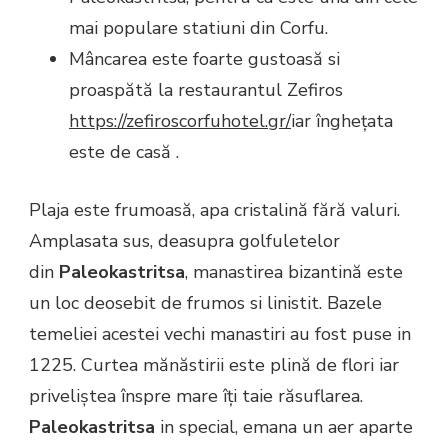
mai populare statiuni din Corfu.
Mâncarea este foarte gustoasă si
proaspătă la restaurantul Zefiros
https://zefiroscorfuhotel.gr/
iar înghețata
este de casă .
Plaja este frumoasă, apa cristalină fără valuri.
Amplasata sus, deasupra golfuletelor
din
Paleokastritsa
, manastirea bizantină este
un loc deosebit de frumos si linistit. Bazele
temeliei acestei vechi manastiri au fost puse in
1225. Curtea mănăstirii este plină de flori iar
priveliștea înspre mare îți taie răsuflarea.
Paleokastritsa
in special, emana un aer aparte