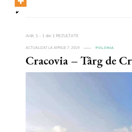
Arăt: 1 - 1 din 1 REZULTATE
ACTUALIZAT LA
APRILIE 7, 2019
POLONIA
Cracovia – Târg de C