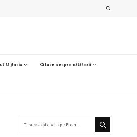
ul Mijlociu
Citate despre călătorii
Cauți
ceva?