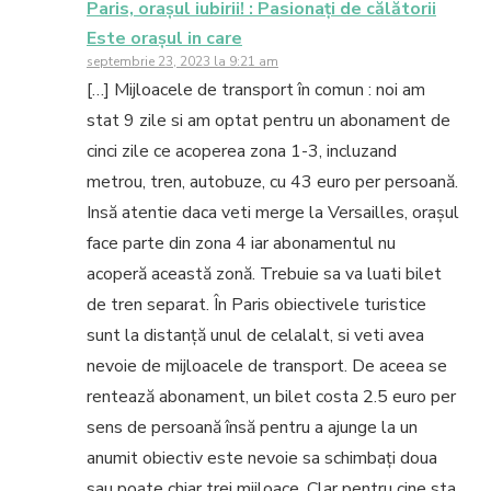
Paris, oraşul iubirii! : Pasionați de călătorii
Este oraşul in care
septembrie 23, 2023 la 9:21 am
[…] Mijloacele de transport în comun : noi am
stat 9 zile si am optat pentru un abonament de
cinci zile ce acoperea zona 1-3, incluzand
metrou, tren, autobuze, cu 43 euro per persoană.
Insă atentie daca veti merge la Versailles, orașul
face parte din zona 4 iar abonamentul nu
acoperă această zonă. Trebuie sa va luati bilet
de tren separat. În Paris obiectivele turistice
sunt la distanță unul de celalalt, si veti avea
nevoie de mijloacele de transport. De aceea se
rentează abonament, un bilet costa 2.5 euro per
sens de persoană însă pentru a ajunge la un
anumit obiectiv este nevoie sa schimbați doua
sau poate chiar trei mijloace. Clar pentru cine sta