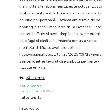
mai multe zile, abonamentul este soluția. Există
si abonament pentru 3 zile zona 1-3 si costa 32
de euro per persoană. Cazarea am avut-o de pe
booking in zona Grand Arch de la Defense. Dacă
sunteți la Paris si aveti timp la dispoziție puteți
da o fugă si până in Normandia pentru a vedea
mont Saint-Michel aveți aici detalii :
http://pasionatidecalatorii.ro/2023/09/23/mont-
saint-michel-este-unul-din-simbolurile-frantei-
care-u&#8230
; […]
RĂSPUNDE
hello world
martie 5, 2026 la 6:29 am
hello world
hello world