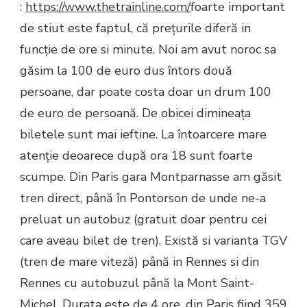
:
https://www.thetrainline.com/
foarte important
de stiut este faptul, că prețurile diferă in
funcție de ore si minute. Noi am avut noroc sa
găsim la 100 de euro dus întors două
persoane, dar poate costa doar un drum 100
de euro de persoană. De obicei dimineața
biletele sunt mai ieftine. La întoarcere mare
atenție deoarece după ora 18 sunt foarte
scumpe. Din Paris gara Montparnasse am găsit
tren direct, până în Pontorson de unde ne-a
preluat un autobuz (gratuit doar pentru cei
care aveau bilet de tren). Există si varianta TGV
(tren de mare viteză) până in Rennes si din
Rennes cu autobuzul până la Mont Saint-
Michel. Durata este de 4 ore, din Paris fiind 359