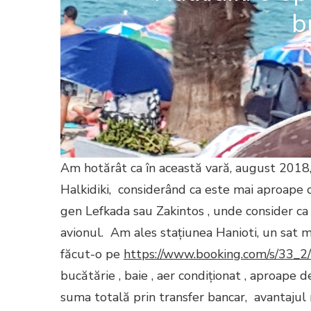
b
Am hotărât ca în această vară, august 2018
Halkidiki, considerând ca este mai aproape 
gen Lefkada sau Zakintos , unde consider ca d
avionul. Am ales stațiunea Hanioti, un sat mic
făcut-o pe
https://www.booking.com/s/33_2
bucătărie , baie , aer condiționat , aproape 
suma totală prin transfer bancar, avantajul r