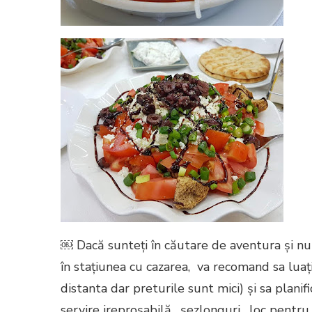
￼ Dacă sunteți în căutare de aventura și nu 
în stațiunea cu cazarea, va recomand sa lua
distanta dar preturile sunt mici) și sa planifi
servire ireproșabilă, șezlonguri, loc pentr