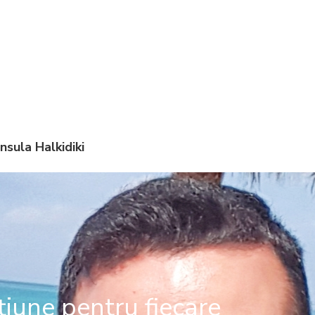
nsula Halkidiki
țiune pentru fiecare