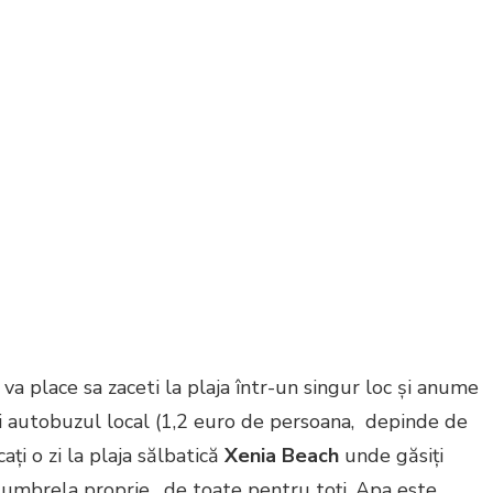
va place sa zaceti la plaja într-un singur loc și anume
ți autobuzul local (1,2 euro de persoana, depinde de
cați o zi la plaja sălbatică
Xenia Beach
unde găsiți
u umbrela proprie, de toate pentru toți. Apa este