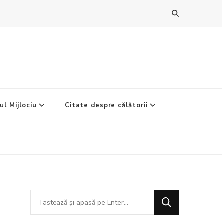
ul Mijlociu
Citate despre călătorii
Cauți
ceva?