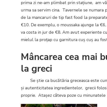
prima zi ne-am plimbat prin stațiune, am văz
urma sa servim cina. Tavernele se numara prin
de la mancaruri de tip fast food la preparate
€10. De exemplu, o moussaka ajunge la €6, i
va costa in jur de €8. Am avut experiente cu
mielul la proțap cu garnitura cuș cuș au fo
Mâncarea cea mai b
la greci
Se știe ca bucătăria greceasca este cunos
și autenticitatea ingredientelor, grecii fo
proprie. Atașez câteva poze cu minunatele 