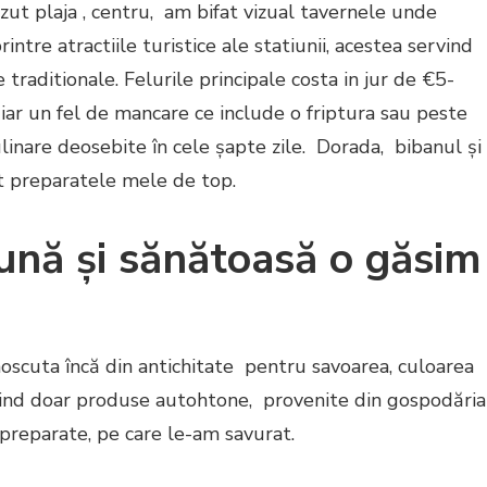
ut plaja , centru, am bifat vizual tavernele unde
tre atractiile turistice ale statiunii, acestea servind
 traditionale. Felurile principale costa in jur de €5-
ar un fel de mancare ce include o friptura sau peste
linare deosebite în cele șapte zile. Dorada, bibanul și
st preparatele mele de top.
ună și sănătoasă o găsim
cuta încă din antichitate pentru savoarea, culoarea
losind doar produse autohtone, provenite din gospodăria
preparate, pe care le-am savurat.