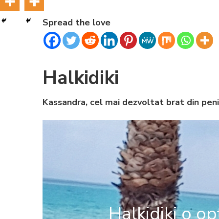
Spread the love
Halkidiki
Kassandra, cel mai dezvoltat brat din peni
Halkidiki o op