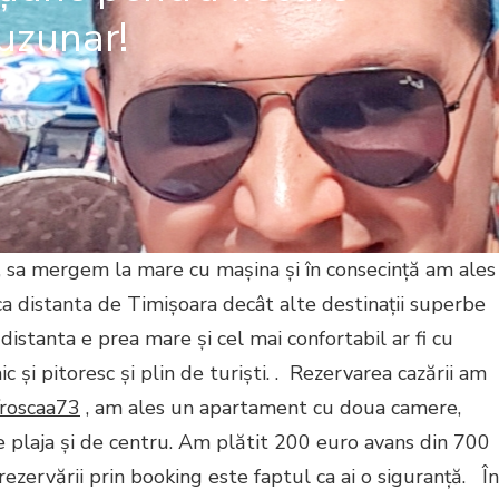
uzunar!
, sa mergem la mare cu mașina și în consecință am ales
ca distanta de Timișoara decât alte destinații superbe
istanta e prea mare și cel mai confortabil ar fi cu
 și pitoresc și plin de turiști. . Rezervarea cazării am
/roscaa73
, am ales un apartament cu doua camere,
de plaja și de centru. Am plătit 200 euro avans din 700
ezervării prin booking este faptul ca ai o siguranță. În